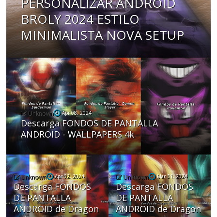
PERSONALIZAR ANDROID
BROLY 2024 ESTILO
MINIMALISTA NOVA SETUP
Unknown
Apr 08, 2024
Descarga FONDOS DE PANTALLA
ANDROID - WALLPAPERS 4k
Unknown
Apr 02, 2024
Unknown
Mar 31, 2024
Descarga FONDOS
Descarga FONDOS
DE PANTALLA
DE PANTALLA
ANDROID de Dragon
ANDROID de Dragon