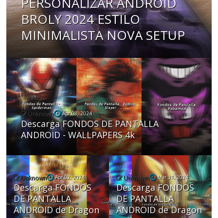
PERSONALIZAR ANDROID
BROLY 2024 ESTILO
MINIMALISTA NOVA SETUP
Unknown
Apr 08, 2024
Descarga FONDOS DE PANTALLA
ANDROID - WALLPAPERS 4k
Unknown
Apr 02, 2024
Unknown
Mar 31, 2024
Descarga FONDOS
Descarga FONDOS
DE PANTALLA
DE PANTALLA
ANDROID de Dragon
ANDROID de Dragon