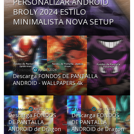
PERSONALIZAR ANDROID
BROLY 2024 ESTILO
MINIMALISTA NOVA SETUP
Unknown
Apr 08, 2024
Descarga FONDOS DE PANTALLA
ANDROID - WALLPAPERS 4k
Unknown
Apr 02, 2024
Unknown
Mar 31, 2024
Descarga FONDOS
Descarga FONDOS
DE PANTALLA
DE PANTALLA
ANDROID de Dragon
ANDROID de Dragon