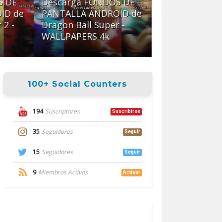
S DE
Descarga FONDOS DE
ID de
PANTALLA ANDROID de
 2 -
Dragon Ball Super -
WALLPAPERS 4k
100+ Social Counters
194
Suscriptores
Suscribirse
35
Seguidores
Seguir
15
Seguidores
Seguir
9
Miembros Activos
Activar