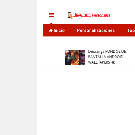
Inicio
Personalizaciones
Top
nalizaciones
Personalizaciones
arga FONDOS DE
Descarga FONDOS DE
ALLA ANDROID de
PANTALLA ANDROID de
n Ball Super 2 -
Dragon Ball Super -
PAPERS 4k
WALLPAPERS 4k