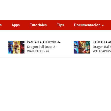
s
Apps
Tutoriales
Tips
Documentacion
Top
Apps
TOP 12 APLICACIONES
Como Ver Películas y
NUEVAS PARA ANDROID
Series Gratis en Andro
QUE DEBES PROBAR YA!!!
con Box Pelis