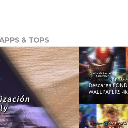
APPS & TOPS
Apr 08, 
Unknown
Descarga FOND
WALLPAPERS 4k
Apr 02, 202
Unknown